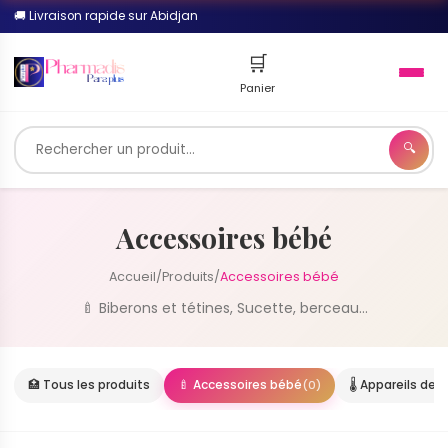
🚚 Livraison rapide sur Abidjan
🛒
Panier
🔍
🔍
Accessoires bébé
Accueil
/
Produits
/
Accessoires bébé
🍼 Biberons et tétines, Sucette, berceau...
🏥 Tous les produits
🍼 Accessoires bébé
(0)
🌡️ Appareils de