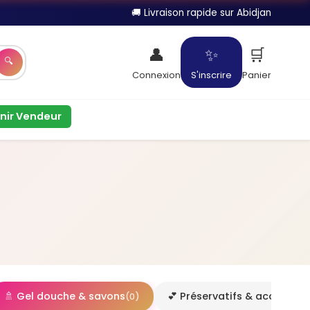
🚚 Livraison rapide sur Abidjan
👤
✨
🛒
🔍
Connexion
S'inscrire
Panier
nir Vendeur
🚿 Gel douche & savons
💕 Préservatifs & accessoir
(0)