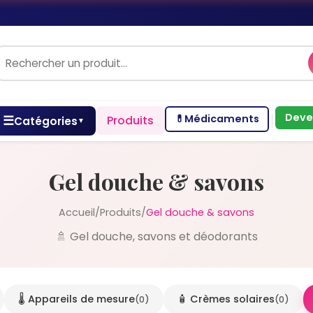
Deve
💊
Médicaments
☰
Produits
Catégories
▼
Gel douche & savons
Accueil
/
Produits
/
Gel douche & savons
🚿 Gel douche, savons et déodorants
🌡️ Appareils de mesure
🧴 Crèmes solaires
(0)
(0)