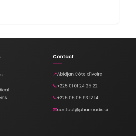
s
Contact
📍
Abidjan
,
Côte d'Ivoire
s
📞
+225 01 01 24 25 22
ical
ins
📞
+225 05 05 93 12 14
📧
contact@pharmadis.ci