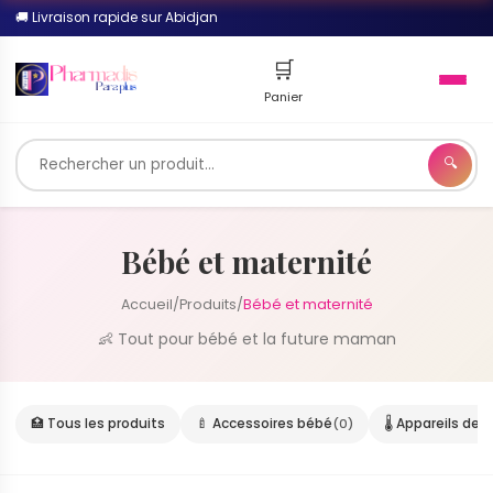
🚚 Livraison rapide sur Abidjan
🛒
Panier
🔍
🔍
Bébé et maternité
Accueil
/
Produits
/
Bébé et maternité
👶 Tout pour bébé et la future maman
🏥 Tous les produits
🍼 Accessoires bébé
(0)
🌡️ Appareils de