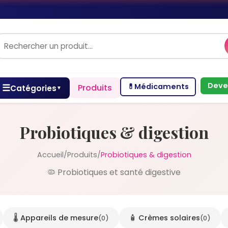
Deve
💊
Médicaments
☰
Produits
Catégories
▼
Probiotiques & digestion
Accueil
/
Produits
/
Probiotiques & digestion
🦠 Probiotiques et santé digestive
🌡️ Appareils de mesure
🧴 Crèmes solaires
(0)
(0)