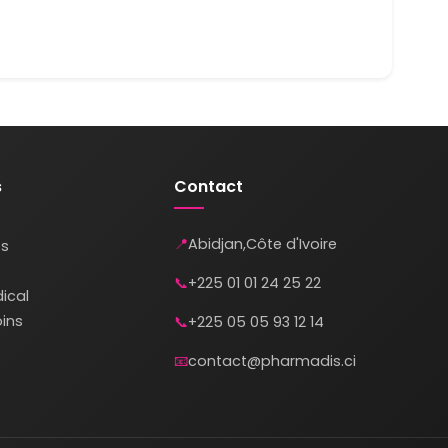
s
Contact
📍
Abidjan
,
Côte d'Ivoire
s
📞
+225 01 01 24 25 22
ical
ins
📞
+225 05 05 93 12 14
📧
contact@pharmadis.ci