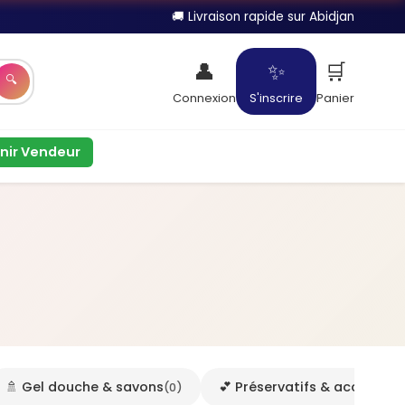
🚚 Livraison rapide sur Abidjan
👤
✨
🛒
🔍
Connexion
S'inscrire
Panier
nir Vendeur
🚿 Gel douche & savons
💕 Préservatifs & accessoir
(0)