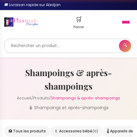
🚚 Livraison rapide sur Abidjan
🛒
Panier
🔍
🔍
Shampoings & après-
shampoings
Accueil
/
Produits
/
Shampoings & après-shampoings
🧴 Shampoings et après-shampoings
🏥 Tous les produits
🍼 Accessoires bébé
(0)
🌡️ Appareils de