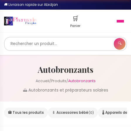
🚚 Livraison rapide sur Abidjan
🛒
Panier
🔍
🔍
Autobronzants
Accueil
/
Produits
/
Autobronzants
🌅 Autobronzants et préparateurs solaires
🏥 Tous les produits
🍼 Accessoires bébé
(0)
🌡️ Appareils de